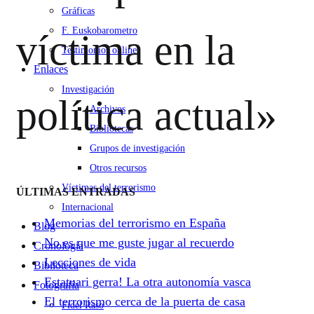
Gráficas
F. Euskobarometro
víctima en la
Testimonios online
Enlaces
Investigación
política actual»
Archivos
Bibliotecas
Grupos de investigación
Otros recursos
Víctimas del terrorismo
ÚLTIMAS ENTRADAS
Internacional
Memorias del terrorismo en España
Blog
No es que me guste jugar al recuerdo
Cronología
Lecciones de vida
Biblioteca
Estatuari gerra! La otra autonomía vasca
Fotografía
El terrorismo cerca de la puerta de casa
Fidel Raso