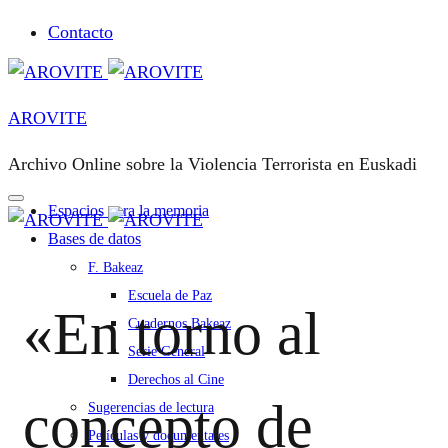
Contacto
AROVITE
Archivo Online sobre la Violencia Terrorista en Euskadi
Espacios para la memoria
Bases de datos
F. Bakeaz
Escuela de Paz
«En torno al
Cuadernos Bakeaz
Serie General
Derechos al Cine
concepto de
Sugerencias de lectura
Películas y documentales