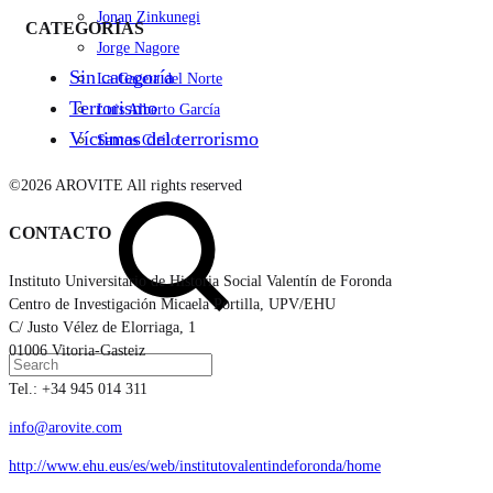
Jonan Zinkunegi
CATEGORÍAS
Jorge Nagore
Sin categoría
La Gaceta del Norte
Terrorismo
Luis Alberto García
Víctimas del terrorismo
Santos Cirilo
©2026 AROVITE All rights reserved
Search
CONTACTO
Instituto Universitario de Historia Social Valentín de Foronda
Centro de Investigación Micaela Portilla, UPV/EHU
C/ Justo Vélez de Elorriaga, 1
01006 Vitoria-Gasteiz
Tel.: +34 945 014 311
info@arovite.com
http://www.ehu.eus/es/web/institutovalentindeforonda/home