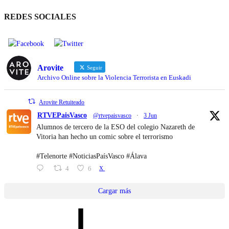
REDES SOCIALES
Arovite
Seguir
Archivo Online sobre la Violencia Terrorista en Euskadi
Arovite Retuiteado
RTVEPaisVasco
@rtvepaisvasco
·
3 Jun
Alumnos de tercero de la ESO del colegio Nazareth de
Vitoria han hecho un comic sobre el terrorismo
#Telenorte #NoticiasPaísVasco #Álava
4
6
X
Cargar más