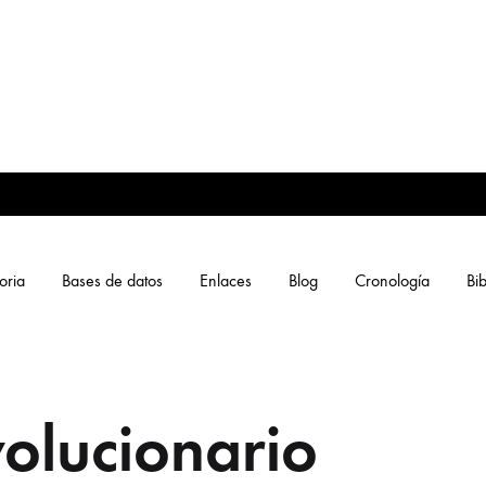
oria
Bases de datos
Enlaces
Blog
Cronología
Bib
volucionario