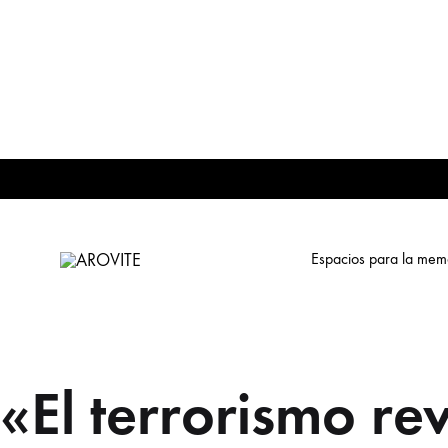
Espacios para la mem
AROVITE
Archivo
Online
sobre
la
«El terrorismo re
Violencia
Terrorista