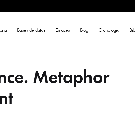
oria
Bases de datos
Enlaces
Blog
Cronología
Bib
nce. Metaphor
nt