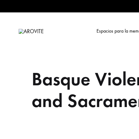
Espacios para la mem
AROVITE
Archivo
Online
sobre
la
Basque Viole
Violencia
Terrorista
en
and Sacrame
Euskadi