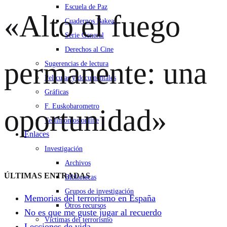
Escuela de Paz
«Alto el fuego
Cuadernos Bakeaz
Serie General
Derechos al Cine
permanente: una
Sugerencias de lectura
Películas y documentales
Gráficas
F. Euskobarometro
oportunidad»
Testimonios online
Enlaces
Investigación
Archivos
ÚLTIMAS ENTRADAS
Bibliotecas
Grupos de investigación
Memorias del terrorismo en España
Otros recursos
No es que me guste jugar al recuerdo
Víctimas del terrorismo
Lecciones de vida