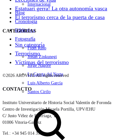
Internacional
Estatuari gerra! La otra autonomía vasca
Blog
El terrorismo cerca de la puerta de casa
Cronología
Biblioteca
CATEGORÍAS
Fotografía
Sin categoría
Fidel Raso
Terrorismo
Jonan Zinkunegi
Víctimas del terrorismo
Jorge Nagore
La Gaceta del Norte
©2026 AROVITE All rights reserved
Luis Alberto García
CONTACTO
Santos Cirilo
Instituto Universitario de Historia Social Valentín de Foronda
Search
Centro de Investigación Micaela Portilla, UPV/EHU
C/ Justo Vélez de Elorriaga, 1
01006 Vitoria-Gasteiz
Tel.: +34 945 014 311