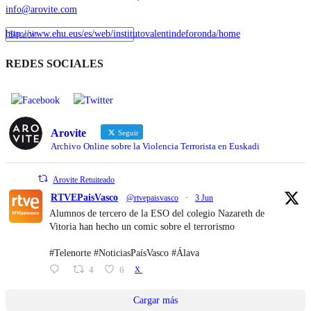
info@arovite.com
http://www.ehu.eus/es/web/institutovalentindeforonda/home
REDES SOCIALES
Arovite
Seguir
Archivo Online sobre la Violencia Terrorista en Euskadi
Arovite Retuiteado
RTVEPaisVasco
@rtvepaisvasco
·
3 Jun
Alumnos de tercero de la ESO del colegio Nazareth de
Vitoria han hecho un comic sobre el terrorismo
#Telenorte #NoticiasPaísVasco #Álava
4
6
X
Cargar más