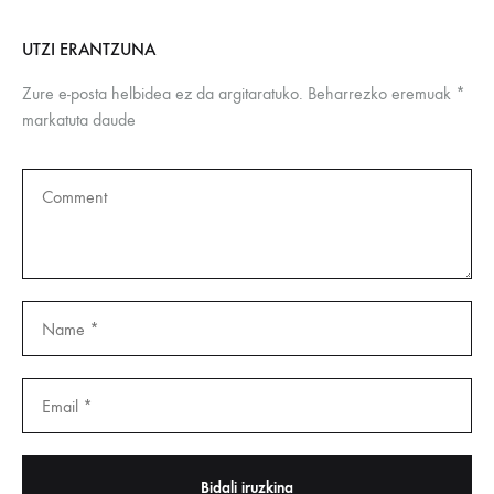
UTZI ERANTZUNA
Zure e-posta helbidea ez da argitaratuko.
Beharrezko eremuak
*
markatuta daude