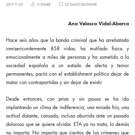
EL
2017-11-20
0 SHARE
EZ DAGO IRUZKINIK
TERRORISMO
NO
ES
Ana Velasco Vidal-Abarca
HISTORIA
SARRERAN
Hace seis años que la banda criminal que ha arrebatado
inmisericordemente 858 vidas, ha mutilado física y
emocionalmente a miles de personas y ha sometido a la
sociedad española a un estado de alerta y temor
permanentes, pactó con el establishment político dejar de
matar con contrapartidas y sin dejar de existir.
Desde entonces, con prisa y sin pausa se ha ido
implantando un clima de indiferencia, una mirada fría, una
actitud distante, cansada, incluso aburrida ante un pasado
doloroso que se quiere olvidar. ETA ya no mata, lo demás
no importa. No importa que cientos de los crímenes que