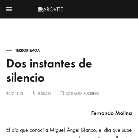
TERRORISMOA
Dos instantes de
silencio
DOS
2017-11-13
0 SHARE
EZ DAGO IRUZKINIK
INSTANTES
DE
SILENCIO
Fernando Molina
SARRERAN
El día que conocí a Miguel Ángel Blanco, el día que supe