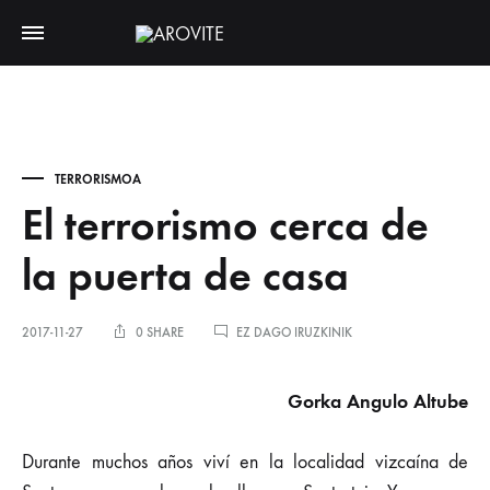
TERRORISMOA
El terrorismo cerca de
la puerta de casa
EL
2017-11-27
0 SHARE
EZ DAGO IRUZKINIK
TERRORISMO
CERCA
DE
Gorka Angulo Altube
LA
PUERTA
DE
Durante muchos años viví en la localidad vizcaína de
CASA
SARRERAN