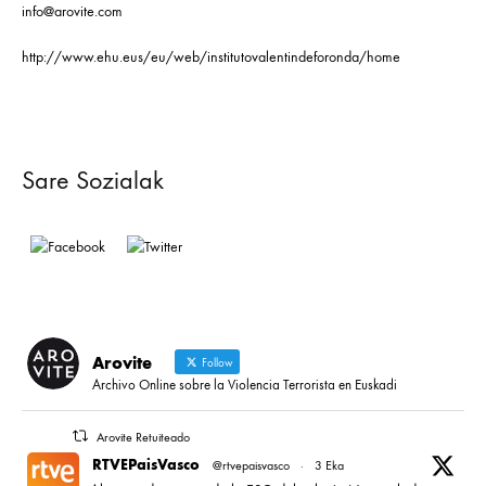
info@arovite.com
http://www.ehu.eus/eu/web/institutovalentindeforonda/home
Sare Sozialak
Arovite
Follow
Archivo Online sobre la Violencia Terrorista en Euskadi
Arovite Retuiteado
RTVEPaisVasco
@rtvepaisvasco
·
3 Eka