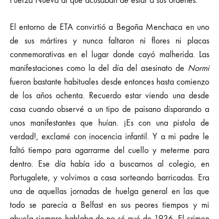
Fuerza Nueva al que acusaban de estar a sus órdenes.
El entorno de ETA convirtió a Begoña Menchaca en uno
de sus mártires y nunca faltaron ni flores ni placas
conmemorativas en el lugar donde cayó malherida. Las
manifestaciones como la del día del asesinato de
Normi
fueron bastante habituales desde entonces hasta comienzo
de los años ochenta. Recuerdo estar viendo una desde
casa cuando observé a un tipo de paisano disparando a
unos manifestantes que huían. ¡Es con una pistola de
verdad!, exclamé con inocencia infantil. Y a mi padre le
faltó tiempo para agarrarme del cuello y meterme para
dentro. Ese día había ido a buscarnos al colegio, en
Portugalete, y volvimos a casa sorteando barricadas. Era
una de aquellas jornadas de huelga general en las que
todo se parecía a Belfast en sus peores tiempos y mi
abuela siempre hablaba de no sé qué de 1936. El crimen