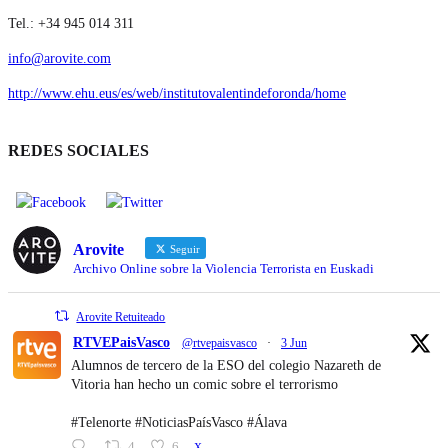
Tel.: +34 945 014 311
info@arovite.com
http://www.ehu.eus/es/web/institutovalentindeforonda/home
REDES SOCIALES
Arovite
Seguir
Archivo Online sobre la Violencia Terrorista en Euskadi
Arovite Retuiteado
RTVEPaisVasco
@rtvepaisvasco
·
3 Jun
Alumnos de tercero de la ESO del colegio Nazareth de
Vitoria han hecho un comic sobre el terrorismo
#Telenorte #NoticiasPaísVasco #Álava
4
6
X