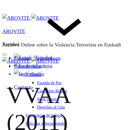
AROVITE
Español
Archivo Online sobre la Violencia Terrorista en Euskadi
Español
Espacios para la memoria
Euskera
Bases de datos
Inglés
F. Bakeaz
Escuela de Paz
VVAA
Contacto
Cuadernos Bakeaz
Serie General
Derechos al Cine
(2011)
Sugerencias de lectura
Películas y documentales