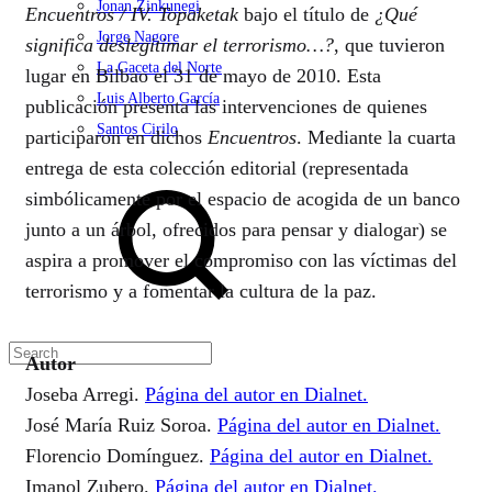
Jonan Zinkunegi
Encuentros / IV. Topaketak
bajo el título de
¿Qué
Jorge Nagore
significa deslegitimar el terrorismo…?
, que tuvieron
La Gaceta del Norte
lugar en Bilbao el 31 de mayo de 2010. Esta
Luis Alberto García
publicación presenta las intervenciones de quienes
Santos Cirilo
participaron en dichos
Encuentros
. Mediante la cuarta
entrega de esta colección editorial (representada
Search
simbólicamente por el espacio de acogida de un banco
junto a un árbol, ofrecidos para pensar y dialogar) se
aspira a promover el compromiso con las víctimas del
terrorismo y a fomentar la cultura de la paz.
Autor
Joseba Arregi.
Página del autor en Dialnet.
José María Ruiz Soroa.
Página del autor en Dialnet.
Florencio Domínguez.
Página del autor en Dialnet.
Imanol Zubero.
Página del autor en Dialnet.