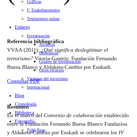
Gráficas
F. Euskobarometro
Testimonios online
Enlaces
Investigación
Referencia bibliográfica
Archivos
VVAA (2011):
¿Qué significa deslegitimar el
Bibliotecas
terrorismo?
Vitoria-Gasteiz: Fundación Fernando
Grupos de investigación
Buesa Blanco y Aldaketa-Cambio por Euskadi.
Otros recursos
Víctimas del terrorismo
Consultar PDF
Internacional
Blog
Cronología
Resumen
Biblioteca
En el marco del
Convenio de colaboración
establecido
Fotografía
entre la Fundación Fernando Buesa Blanco Fundazioa
Fidel Raso
y Aldaketa-Cambio por Euskadi se celebraron los
IV