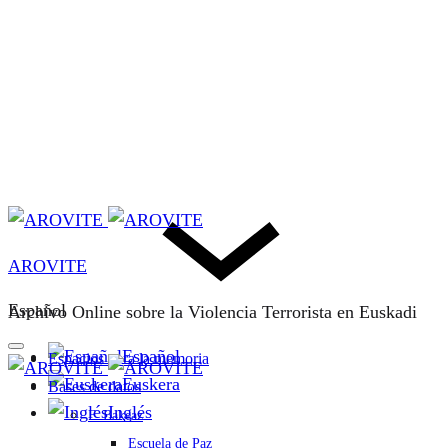
AROVITE
Español
Archivo Online sobre la Violencia Terrorista en Euskadi
Español
Espacios para la memoria
Euskera
Bases de datos
Inglés
F. Bakeaz
Escuela de Paz