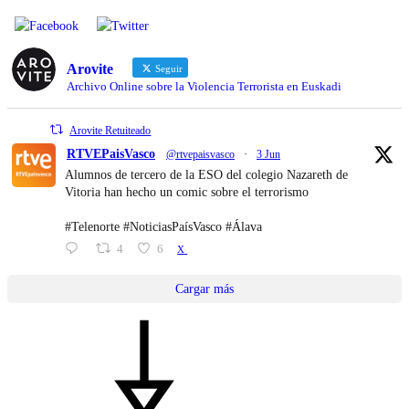
Arovite
Seguir
Archivo Online sobre la Violencia Terrorista en Euskadi
Arovite Retuiteado
RTVEPaisVasco
@rtvepaisvasco
·
3 Jun
Alumnos de tercero de la ESO del colegio Nazareth de
Vitoria han hecho un comic sobre el terrorismo
#Telenorte #NoticiasPaísVasco #Álava
4
6
X
Cargar más