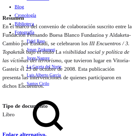
Blog
Cronología
Resumen
Biblioteca
En el marco del convenio de colaboración suscrito entre la
Fotografía
Fundación Fernando Buesa Blanco Fundazioa y Aldaketa-
Fidel Raso
Cambio por Euskadi, se celebraron los
III Encuentros / 3.
Jonan Zinkunegi
Topaketak
bajo el título La
visibilidad social y política de
Jorge Nagore
las víctimas del terrorismo
, que tuvieron lugar en Vitoria-
La Gaceta del Norte
Gasteiz el 23 de octubre de 2008. Esta publicación
Luis Alberto García
presenta las intervenciones de quienes participaron en
Santos Cirilo
dichos Encuentros.
Search
Tipo de documento
Libro
Enlace alternativo.