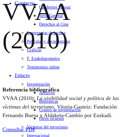
VVAA
Contacto
Cuadernos Bakeaz
Serie General
Derechos al Cine
(2010)
Sugerencias de lectura
Películas y documentales
Gráficas
F. Euskobarometro
Testimonios online
Enlaces
Investigación
Referencia bibliográfica
Archivos
VVAA (2010):
La visibilidad social y política de las
Bibliotecas
víctimas del terrorismo
. Vitoria-Gasteiz: Fundación
Grupos de investigación
Fernando Buesa y Aldaketa-Cambio por Euskadi.
Otros recursos
Víctimas del terrorismo
Consultar PDF
Internacional