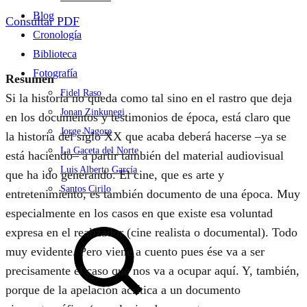
Blog
Consultar PDF
Cronología
Biblioteca
Fotografía
Resumen
Fidel Raso
Si la historia no queda como tal sino en el rastro que deja
Jonan Zinkunegi
en los documentos y testimonios de época, está claro que
Jorge Nagore
la historia del siglo XX que acaba deberá hacerse –ya se
La Gaceta del Norte
está haciendo– a partir también del material audiovisual
Luis Alberto García
que ha ido generando. El cine, que es arte y
Santos Cirilo
entretenimiento, es también documento de una época. Muy
especialmente en los casos en que existe esa voluntad
Search
expresa en el realizador (cine realista o documental). Todo
muy evidente. Pero viene a cuento pues ése va a ser
precisamente el caso que nos va a ocupar aquí. Y, también,
porque de la apelación acrítica a un documento