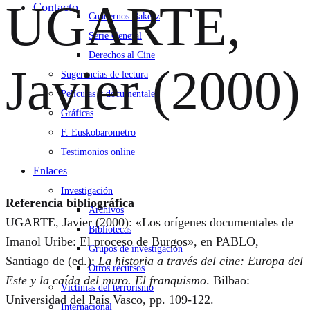
UGARTE,
Contacto
Cuadernos Bakeaz
Serie General
Derechos al Cine
Javier (2000)
Sugerencias de lectura
Películas y documentales
Gráficas
F. Euskobarometro
Testimonios online
Enlaces
Investigación
Referencia bibliográfica
Archivos
UGARTE, Javier (2000): «Los orígenes documentales de
Bibliotecas
Imanol Uribe: El proceso de Burgos», en PABLO,
Grupos de investigación
Santiago de (ed.):
La historia a través del cine: Europa del
Otros recursos
Este y la caída del muro. El franquismo
. Bilbao:
Víctimas del terrorismo
Universidad del País Vasco, pp. 109-122.
Internacional