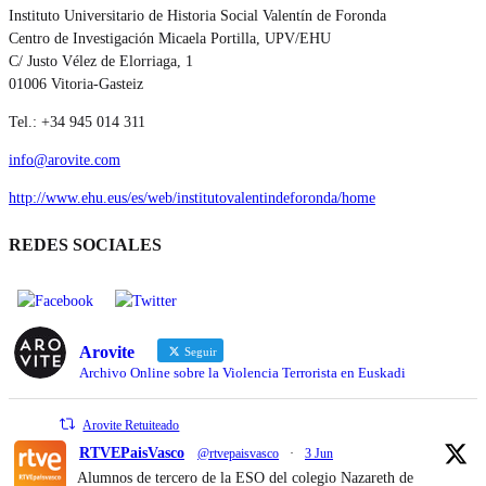
Instituto Universitario de Historia Social Valentín de Foronda
Centro de Investigación Micaela Portilla, UPV/EHU
C/ Justo Vélez de Elorriaga, 1
01006 Vitoria-Gasteiz
Tel.: +34 945 014 311
info@arovite.com
http://www.ehu.eus/es/web/institutovalentindeforonda/home
REDES SOCIALES
Arovite
Seguir
Archivo Online sobre la Violencia Terrorista en Euskadi
Arovite Retuiteado
RTVEPaisVasco
@rtvepaisvasco
·
3 Jun
Alumnos de tercero de la ESO del colegio Nazareth de