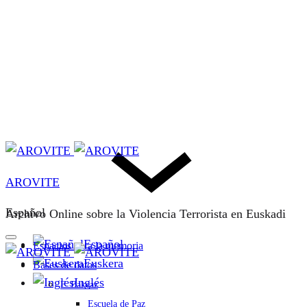
AROVITE
Español
Archivo Online sobre la Violencia Terrorista en Euskadi
Español
Espacios para la memoria
Euskera
Bases de datos
Inglés
F. Bakeaz
Escuela de Paz