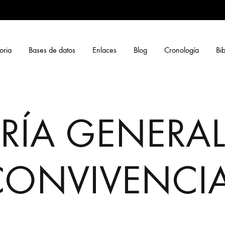
oria
Bases de datos
Enlaces
Blog
Cronología
Bib
RÍA GENERAL
CONVIVENCIA