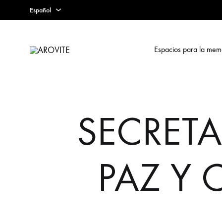
Español
Español
Espacios para la mem
Euskera
AROVITE
Archivo
Inglés
Online
sobre
la
SECRETA
Violencia
Terrorista
en
Euskadi
PAZ Y 