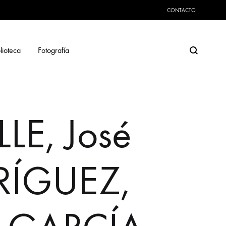
CONTACTO
Search
lioteca
Fotografía
E, José
RÍGUEZ,