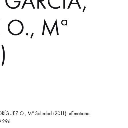
E GARCÍA,
 O., Mª
)
GUEZ O., Mª Soledad (2011): «Emotional
9-296.