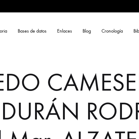
oria
Bases de datos
Enlaces
Blog
Cronología
Bib
DO CAMESELL
, DURÁN ROD