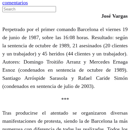
en
comentarios
Relato
José Vargas
de
una
Perpetrado por el primer comando Barcelona el viernes 19
víctima
de junio de 1987, sobre las 16:08 horas. Resultado: según
del
la sentencia de octubre de 1989, 21 asesinados (20 clientes
atentado
y un trabajador) y 45 heridos (44 clientes y un trabajador).
terrorista
Autores: Domingo Troitiño Arranz y Mercedes Ernaga
de
Esnoz (condenados en sentencia de octubre de 1989).
Hipercor
Santiago Arróspide Sarasola y Rafael Caride Simón
(condenados en sentencia de julio de 2003).
***
Tras producirse el atentado se organizaron diversas
manifestaciones de protesta, siendo la de Barcelona la más
numerosa con diferencia de todas las realizadas. Todos los