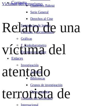
Contacto
Víctimas del terrorismo
Cuadernos Bakeaz
Serie General
Derechos al Cine
Relato de una
Sugerencias de lectura
Películas y documentales
Gráficas
víctima del
F. Euskobarometro
Testimonios online
Enlaces
Investigación
atentado
Archivos
Bibliotecas
Grupos de investigación
terrorista de
Otros recursos
Víctimas del terrorismo
Internacional