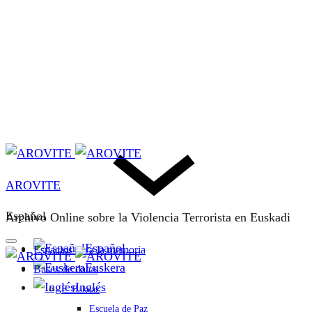
AROVITE
Español
Archivo Online sobre la Violencia Terrorista en Euskadi
Español
Espacios para la memoria
Euskera
Bases de datos
Inglés
F. Bakeaz
Escuela de Paz