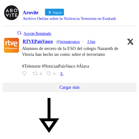
Arovite
Seguir
Archivo Online sobre la Violencia Terrorista en Euskadi
Arovite Retuiteado
RTVEPaisVasco
@rtvepaisvasco
·
3 Jun
Alumnos de tercero de la ESO del colegio Nazareth de
Vitoria han hecho un comic sobre el terrorismo
#Telenorte #NoticiasPaísVasco #Álava
4
6
X
Cargar más