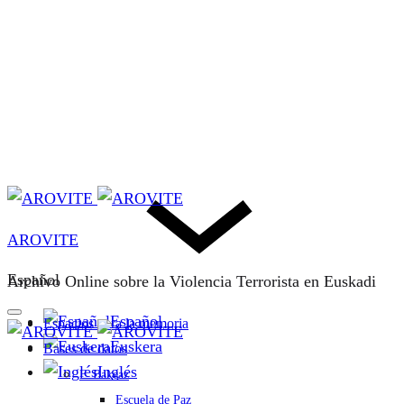
AROVITE
Español
Archivo Online sobre la Violencia Terrorista en Euskadi
Español
Espacios para la memoria
Euskera
Bases de datos
Inglés
F. Bakeaz
Escuela de Paz