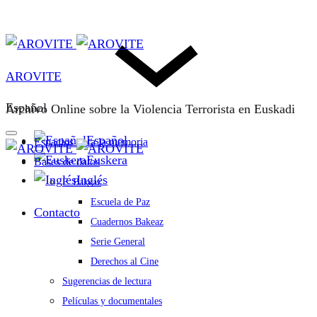
AROVITE
Español
Archivo Online sobre la Violencia Terrorista en Euskadi
Español
Espacios para la memoria
Euskera
Bases de datos
Inglés
F. Bakeaz
Escuela de Paz
Contacto
Cuadernos Bakeaz
Serie General
Derechos al Cine
Sugerencias de lectura
Películas y documentales