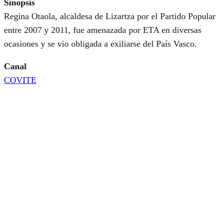
Sinopsis
Regina Otaola, alcaldesa de Lizartza por el Partido Popular
entre 2007 y 2011, fue amenazada por ETA en diversas
ocasiones y se vio obligada a exiliarse del País Vasco.
Canal
COVITE
Ver online
©2026 AROVITE All rights reserved
CONTACTO
Instituto Universitario de Historia Social Valentín de Foronda
Centro de Investigación Micaela Portilla, UPV/EHU
C/ Justo Vélez de Elorriaga, 1
01006 Vitoria-Gasteiz