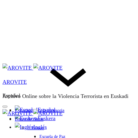
AROVITE
Español
Archivo Online sobre la Violencia Terrorista en Euskadi
Español
Espacios para la memoria
Euskera
Bases de datos
Inglés
F. Bakeaz
Escuela de Paz