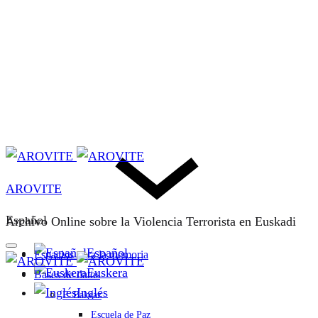
AROVITE
Español
Archivo Online sobre la Violencia Terrorista en Euskadi
Español
Espacios para la memoria
Euskera
Bases de datos
Inglés
F. Bakeaz
Escuela de Paz