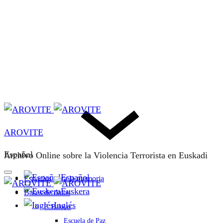
AROVITE
Español
Archivo Online sobre la Violencia Terrorista en Euskadi
Español
Espacios para la memoria
Euskera
Bases de datos
Inglés
F. Bakeaz
Escuela de Paz