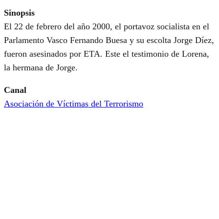
Sinopsis
El 22 de febrero del año 2000, el portavoz socialista en el
Parlamento Vasco Fernando Buesa y su escolta Jorge Díez,
fueron asesinados por ETA. Este el testimonio de Lorena,
la hermana de Jorge.
Canal
Asociación de Víctimas del Terrorismo
Ver online
©2026 AROVITE All rights reserved
CONTACTO
Instituto Universitario de Historia Social Valentín de Foronda
Centro de Investigación Micaela Portilla, UPV/EHU