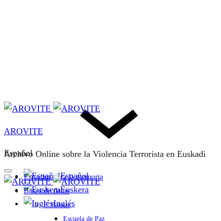
AROVITE
Español
Archivo Online sobre la Violencia Terrorista en Euskadi
Español
Espacios para la memoria
Euskera
Bases de datos
Inglés
F. Bakeaz
Escuela de Paz