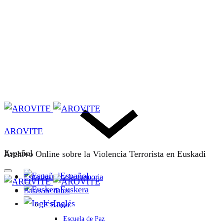
AROVITE
Español
Archivo Online sobre la Violencia Terrorista en Euskadi
Español
Espacios para la memoria
Euskera
Bases de datos
Inglés
F. Bakeaz
Escuela de Paz