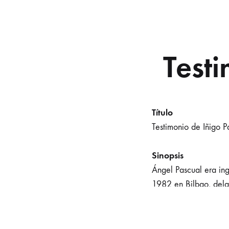
Test
Título
Testimonio de Iñigo P
Sinopsis
Ángel Pascual era in
1982 en Bilbao, delan
Canal
COVITE