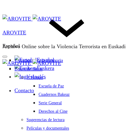
AROVITE
Español
Archivo Online sobre la Violencia Terrorista en Euskadi
Español
Espacios para la memoria
Euskera
Bases de datos
Inglés
F. Bakeaz
Escuela de Paz
Contacto
Cuadernos Bakeaz
Serie General
Derechos al Cine
Sugerencias de lectura
Películas y documentales