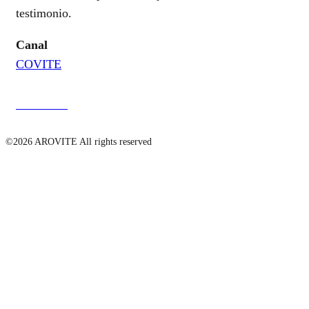
testimonio.
Canal
COVITE
Ver online
©2026 AROVITE All rights reserved
CONTACTO
Instituto Universitario de Historia Social Valentín de Foronda
Centro de Investigación Micaela Portilla, UPV/EHU
C/ Justo Vélez de Elorriaga, 1
01006 Vitoria-Gasteiz
Tel.: +34 945 014 311
info@arovite.com