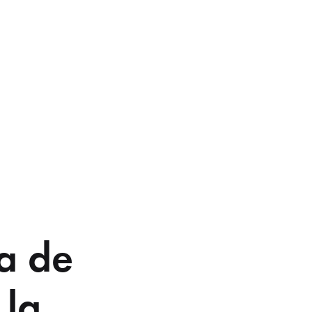
a
a de
 la