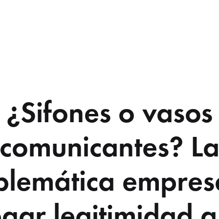
¿Sifones o vasos
comunicantes? L
blemática empres
gar legitimidad a