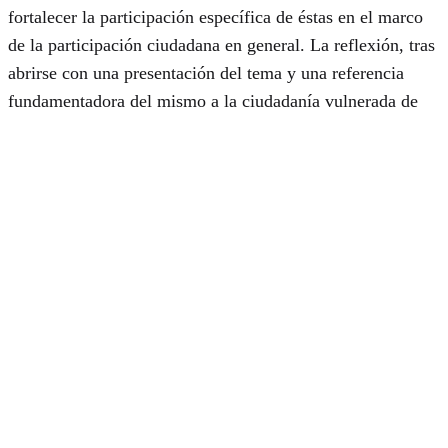
fortalecer la participación específica de éstas en el marco
de la participación ciudadana en general. La reflexión, tras
abrirse con una presentación del tema y una referencia
fundamentadora del mismo a la ciudadanía vulnerada de
las víctimas, se estructura a partir de una serie de
distinciones: primero en torno a los espacios posibles de
participación de las víctimas, y luego en torno a los niveles
—prepartidario y partidario— en los que puede situarse.
Se cierra la reflexión con unas referencias a cuestiones que
pueden ser especialmente polémicas.
Índice