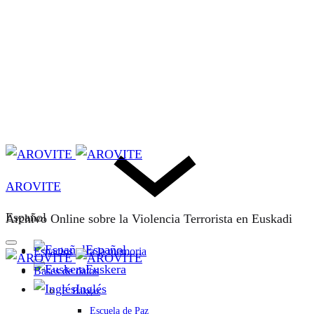
AROVITE
Español
Archivo Online sobre la Violencia Terrorista en Euskadi
Español
Espacios para la memoria
Euskera
Bases de datos
Inglés
F. Bakeaz
Escuela de Paz