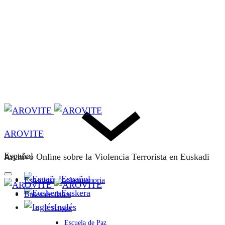
AROVITE
Español
Archivo Online sobre la Violencia Terrorista en Euskadi
Español
Espacios para la memoria
Euskera
Bases de datos
Inglés
F. Bakeaz
Escuela de Paz