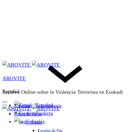
AROVITE
Español
Archivo Online sobre la Violencia Terrorista en Euskadi
Español
Espacios para la memoria
Euskera
Bases de datos
Inglés
F. Bakeaz
Escuela de Paz