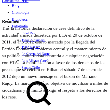
Consultar PDF
Blog
Cronología
Biblioteca
Resumen
Fotografía
Tras la histórica declaración de cese definitivo de la
Fidel Raso
actividad armada decretada por ETA el 20 de octubre de
Jonan Zinkunegi
2011, el año 2012 estuvo marcado por la llegada del
Jorge Nagore
Partido Popular al Gobierno central y el mantenimiento de
La Gaceta del Norte
su política antiterrorista contraria a cualquier negociación
Luis Alberto García
con ETA. La manifestación a favor de los derechos de los
Santos Cirilo
presos que se celebró en Bilbao el sábado 7 de enero de
2012 dejó un nuevo mensaje en el buzón de Mariano
Search
Rajoy. La marcha logró su objetivo de movilizar a miles de
ciudadanos y se limitó a exigir el respeto a los derechos de
los reos.