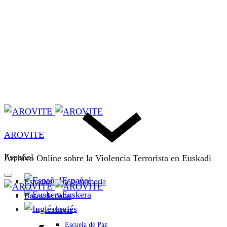
AROVITE
Español
Archivo Online sobre la Violencia Terrorista en Euskadi
Español
Espacios para la memoria
Euskera
Bases de datos
Inglés
F. Bakeaz
Escuela de Paz