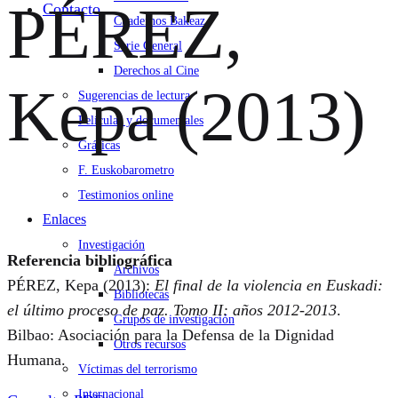
PÉREZ,
Contacto
Cuadernos Bakeaz
Serie General
Derechos al Cine
Kepa (2013)
Sugerencias de lectura
Películas y documentales
Gráficas
F. Euskobarometro
Testimonios online
Enlaces
Investigación
Referencia bibliográfica
Archivos
PÉREZ, Kepa (2013):
El final de la violencia en Euskadi:
Bibliotecas
el último proceso de paz. Tomo II: años 2012-2013
.
Grupos de investigación
Bilbao: Asociación para la Defensa de la Dignidad
Otros recursos
Humana.
Víctimas del terrorismo
Internacional