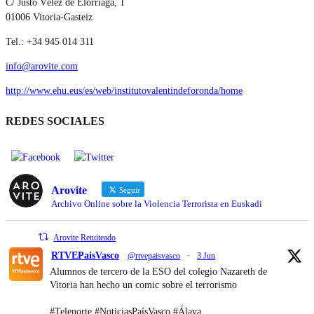
C/ Justo Vélez de Elorriaga, 1
01006 Vitoria-Gasteiz
Tel.: +34 945 014 311
info@arovite.com
http://www.ehu.eus/es/web/institutovalentindeforonda/home
REDES SOCIALES
Arovite
Seguir
Archivo Online sobre la Violencia Terrorista en Euskadi
Arovite Retuiteado
RTVEPaisVasco
@rtvepaisvasco
·
3 Jun
Alumnos de tercero de la ESO del colegio Nazareth de
Vitoria han hecho un comic sobre el terrorismo
#Telenorte #NoticiasPaísVasco #Álava