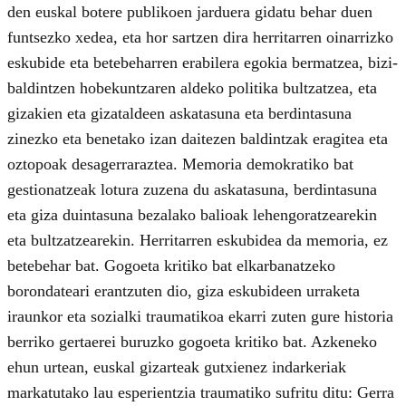
den euskal botere publikoen jarduera gidatu behar duen
funtsezko xedea, eta hor sartzen dira herritarren oinarrizko
eskubide eta betebeharren erabilera egokia bermatzea, bizi-
baldintzen hobekuntzaren aldeko politika bultzatzea, eta
gizakien eta gizataldeen askatasuna eta berdintasuna
zinezko eta benetako izan daitezen baldintzak eragitea eta
oztopoak desagerraraztea. Memoria demokratiko bat
gestionatzeak lotura zuzena du askatasuna, berdintasuna
eta giza duintasuna bezalako balioak lehengoratzearekin
eta bultzatzearekin. Herritarren eskubidea da memoria, ez
betebehar bat. Gogoeta kritiko bat elkarbanatzeko
borondateari erantzuten dio, giza eskubideen urraketa
iraunkor eta sozialki traumatikoa ekarri zuten gure historia
berriko gertaerei buruzko gogoeta kritiko bat. Azkeneko
ehun urtean, euskal gizarteak gutxienez indarkeriak
markatutako lau esperientzia traumatiko sufritu ditu: Gerra