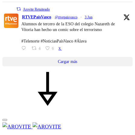
Arovite Retuiteado
RTVEPaisVasco
@rtvepaisvasco
·
3 Jun
Alumnos de tercero de la ESO del colegio Nazareth de
Vitoria han hecho un comic sobre el terrorismo
#Telenorte #NoticiasPaísVasco #Álava
4
6
X
Cargar más