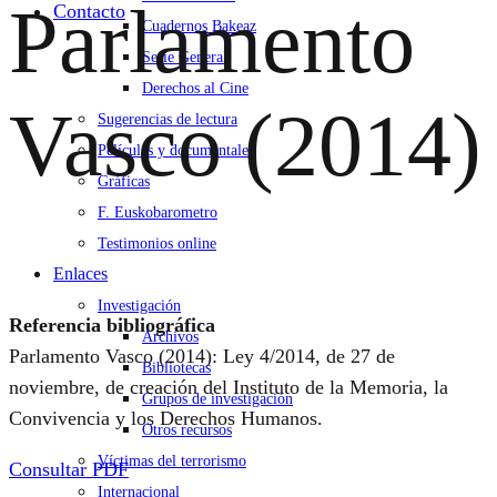
Parlamento
Contacto
Cuadernos Bakeaz
Serie General
Derechos al Cine
Vasco (2014)
Sugerencias de lectura
Películas y documentales
Gráficas
F. Euskobarometro
Testimonios online
Enlaces
Investigación
Referencia bibliográfica
Archivos
Parlamento Vasco (2014): Ley 4/2014, de 27 de
Bibliotecas
noviembre, de creación del Instituto de la Memoria, la
Grupos de investigación
Convivencia y los Derechos Humanos.
Otros recursos
Víctimas del terrorismo
Consultar PDF
Internacional