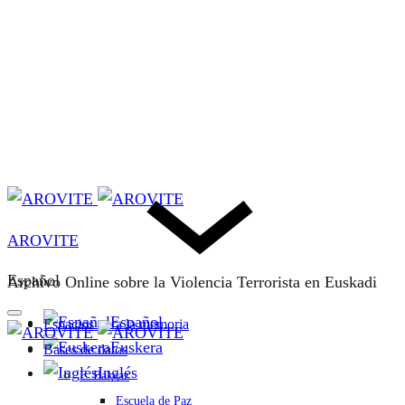
AROVITE
Español
Archivo Online sobre la Violencia Terrorista en Euskadi
Español
Espacios para la memoria
Euskera
Bases de datos
Inglés
F. Bakeaz
Escuela de Paz