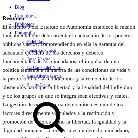
Blog
Cronología
Resumen
Biblioteca
El artículo 9 del Estatuto de Autonomía establece la misión
Fotografía
fundamental que debe orientar la actuación de los poderes
Fidel Raso
públicos vascos, comprendiendo en ella la garantía del
Jonan Zinkunegi
adecuado ejercicio de los derechos y deberes
Jorge Nagore
fundamentales de los ciudadanos, el impulso de una
La Gaceta del Norte
política tendente a la mejora de las condiciones de vida y
Luis Alberto García
la promoción de las condiciones y la remoción de los
Santos Cirilo
obstáculos para que la libertad y la igualdad del individuo
y de los grupos en que se integra sean efectivas y reales.
Search
La gestión de una memoria democrática es uno de los
factores directamente vinculados a la restitución y
promoción de valores como la libertad, la igualdad y la
dignidad humana. La memoria es un derecho ciudadano,