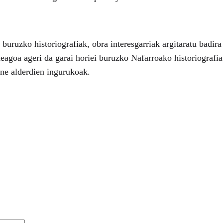
 buruzko historiografiak, obra interesgarriak argitaratu badir
agoa ageri da garai horiei buruzko Nafarroako historiografia
arne alderdien ingurukoak.