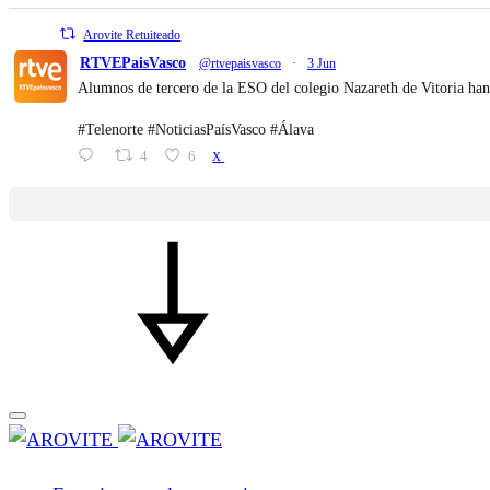
Arovite Retuiteado
RTVEPaisVasco
@rtvepaisvasco
·
3 Jun
Alumnos de tercero de la ESO del colegio Nazareth de Vitoria han
#Telenorte #NoticiasPaísVasco #Álava
4
6
X