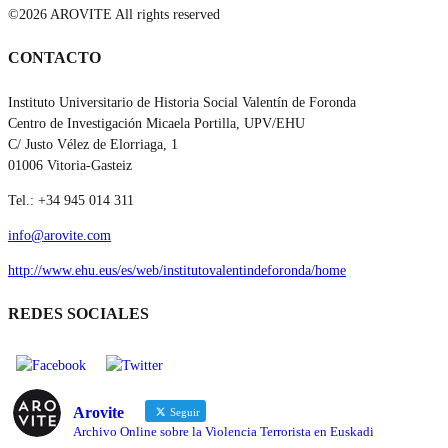
©2026 AROVITE All rights reserved
CONTACTO
Instituto Universitario de Historia Social Valentín de Foronda
Centro de Investigación Micaela Portilla, UPV/EHU
C/ Justo Vélez de Elorriaga, 1
01006 Vitoria-Gasteiz
Tel.: +34 945 014 311
info@arovite.com
http://www.ehu.eus/es/web/institutovalentindeforonda/home
REDES SOCIALES
Arovite
Seguir
Archivo Online sobre la Violencia Terrorista en Euskadi