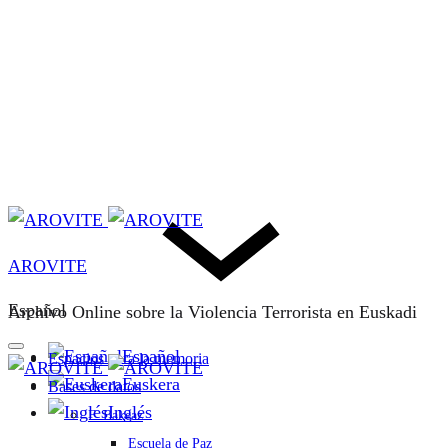
AROVITE
Español
Archivo Online sobre la Violencia Terrorista en Euskadi
Español
Espacios para la memoria
Euskera
Bases de datos
Inglés
F. Bakeaz
Escuela de Paz