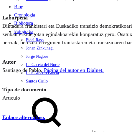
Blog
Cronología
Laburpena
Biblioteca
Diktadura frankistari eta Euskadiko transizio demokratikoari
Fotografía
zenbait erkidegotan egindakoarekin konparatuz gero. Osatuxe
Fidel Raso
berriak, bereziki erregimen frankistaren eta transizioaren b
Jonan Zinkunegi
Jorge Nagore
Autor
La Gaceta del Norte
Santiago de Pablo.
Página del autor en Dialnet.
Luis Alberto García
Santos Cirilo
Tipo de documento
Search
Artículo
Enlace alternativo.