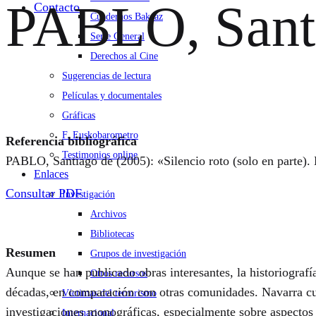
PABLO, Santi
Contacto
Cuadernos Bakeaz
Serie General
Derechos al Cine
Sugerencias de lectura
Películas y documentales
Gráficas
F. Euskobarometro
Referencia bibliográfica
Testimonios online
PABLO, Santiago de (2005): «Silencio roto (solo en parte). E
Enlaces
Consultar PDF
Investigación
Archivos
Bibliotecas
Resumen
Grupos de investigación
Aunque se han publicado obras interesantes, la historiografí
Otros recursos
décadas, en comparación con otras comunidades. Navarra cue
Víctimas del terrorismo
investigaciones monográficas, especialmente sobre aspectos i
Internacional