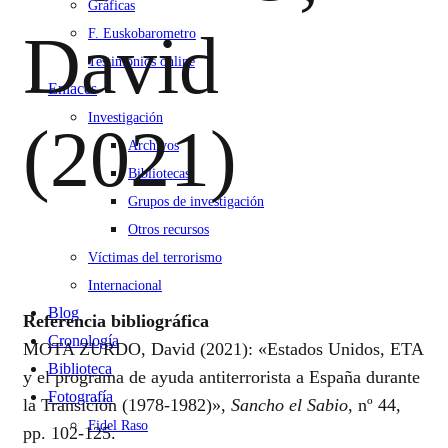
Gráficas
David
F. Euskobarometro
Testimonios online
Enlaces
Investigación
(2021)
Archivos
Bibliotecas
Grupos de investigación
Otros recursos
Víctimas del terrorismo
Internacional
Blog
Referencia bibliográfica
Cronología
MOTA ZURDO, David (2021): «Estados Unidos, ETA
Biblioteca
y el programa de ayuda antiterrorista a España durante
Fotografía
la Transición (1978-1982)»,
Sancho el Sabio
, nº 44,
Fidel Raso
pp. 102-125.