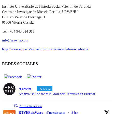
Instituto Universitario de Historia Social Valentín de Foronda
Centro de Investigación Micaela Portilla, UPV/EHU
C/ Justo Vélez de Elorriaga, 1
01006 Vitoria-Gasteiz
Tel.: +34 945 014 311
info@arovite.com
http://www.ehu.eus/es/web/institutovalentindeforonda/home
REDES SOCIALES
Arovite
Seguir
Archivo Online sobre la Violencia Terrorista en Euskadi
Arovite Retuiteado
RTVEPaisVasco
@rtvepaisvasco
·
3 Jun