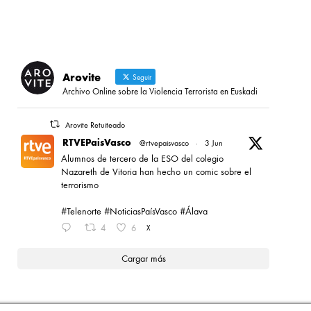
Arovite
Seguir
Archivo Online sobre la Violencia Terrorista en Euskadi
Arovite Retuiteado
RTVEPaisVasco
@rtvepaisvasco
·
3 Jun
Alumnos de tercero de la ESO del colegio
Nazareth de Vitoria han hecho un comic sobre el
terrorismo
#Telenorte #NoticiasPaísVasco #Álava
4
6
X
Cargar más