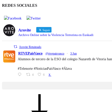
REDES SOCIALES
Arovite
Seguir
Archivo Online sobre la Violencia Terrorista en Euskadi
Arovite Retuiteado
RTVEPaisVasco
@rtvepaisvasco
·
3 Jun
Alumnos de tercero de la ESO del colegio Nazareth de Vitoria han
#Telenorte #NoticiasPaísVasco #Álava
4
6
X