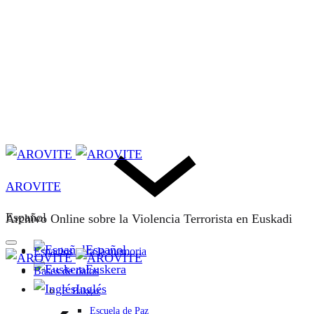
AROVITE
Español
Archivo Online sobre la Violencia Terrorista en Euskadi
Español
Espacios para la memoria
Euskera
Bases de datos
Inglés
F. Bakeaz
Escuela de Paz