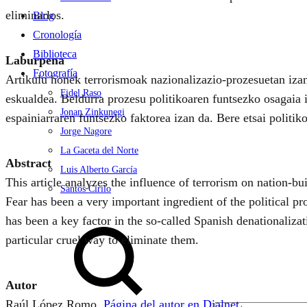
eliminarlos.
Blog
Cronología
Biblioteca
Laburpena
Fotografía
Artikulu honek terrorismoak nazionalizazio-prozesuetan izan
Fidel Raso
eskualdea. Beldurra prozesu politikoaren funtsezko osagaia
Jonan Zinkunegi
espainiarraren funtsezko faktorea izan da. Bere etsai politi
Jorge Nagore
La Gaceta del Norte
Abstract
Luis Alberto García
This article analyzes the influence of terrorism on nation-b
Santos Cirilo
Fear has been a very important ingredient of the political p
Search
has been a key factor in the so-called Spanish denationalizat
particular cruel way to eliminate them.
Autor
Raúl López Romo.
Página del autor en Dialnet.