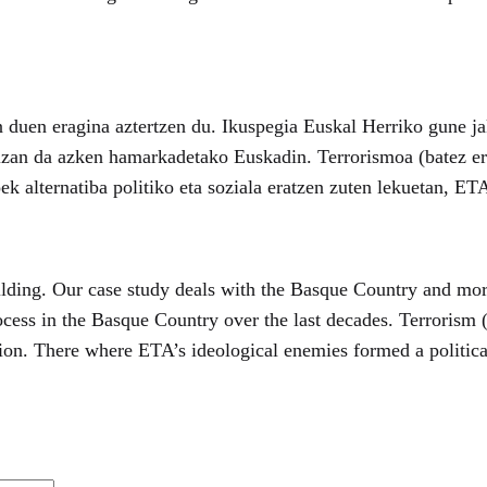
 duen eragina aztertzen du. Ikuspegia Euskal Herriko gune jak
 izan da azken hamarkadetako Euskadin. Terrorismoa (batez er
koek alternatiba politiko eta soziala eratzen zuten lekuetan, 
uilding. Our case study deals with the Basque Country and more
rocess in the Basque Country over the last decades. Terrorism 
ion. There where ETA’s ideological enemies formed a political 