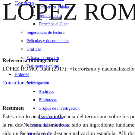
LÓPEZ ROMO
Contacto
Cuadernos Bakeaz
Serie General
Derechos al Cine
Sugerencias de lectura
Películas y documentales
Gráficas
F. Euskobarometro
Referencia bibliográfica
Testimonios online
LÓPEZ ROMO, Raúl (2017): «Terrorismo y nacionalización 
Enlaces
Consultar PDF
Investigación
Archivos
Bibliotecas
Resumen
Grupos de investigación
Este artículo analiza la influencia del terrorismo sobre los 
Otros recursos
la ría del Nervión. El miedo ha sido un ingrediente fundamen
Víctimas del terrorismo
sido un factor clave de desnacionalización española. Allí do
Internacional