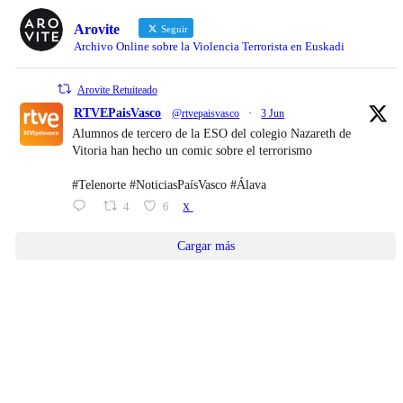
Arovite
Seguir
Archivo Online sobre la Violencia Terrorista en Euskadi
Arovite Retuiteado
RTVEPaisVasco
@rtvepaisvasco
·
3 Jun
Alumnos de tercero de la ESO del colegio Nazareth de
Vitoria han hecho un comic sobre el terrorismo
#Telenorte #NoticiasPaísVasco #Álava
4
6
X
Cargar más