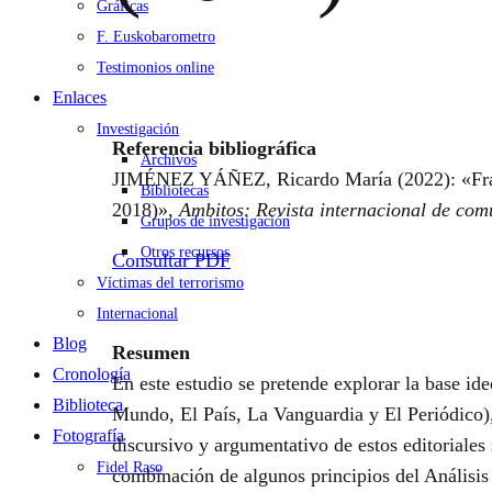
Gráficas
F. Euskobarometro
Testimonios online
Enlaces
Investigación
Referencia bibliográfica
Archivos
JIMÉNEZ YÁÑEZ, Ricardo María (2022): «Frames
Bibliotecas
2018)»,
Ambitos: Revista internacional de com
Grupos de investigación
Otros recursos
Consultar PDF
Víctimas del terrorismo
Internacional
Blog
Resumen
Cronología
En este estudio se pretende explorar la base ide
Biblioteca
Mundo, El País, La Vanguardia y El Periódico), 
Fotografía
discursivo y argumentativo de estos editoriales
Fidel Raso
combinación de algunos principios del Análisis 