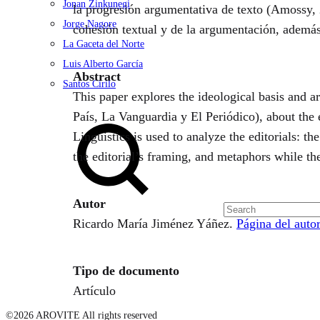
Jonan Zinkunegi
la progresión argumentativa de texto (Amossy, 2
Jorge Nagore
cohesión textual y de la argumentación, además
La Gaceta del Norte
Luis Alberto García
Abstract
Santos Cirilo
This paper explores the ideological basis and 
Search
País, La Vanguardia y El Periódico), about the
Linguistics is used to analyze the editorials: t
the editorial’s framing, and metaphors while the
Autor
Ricardo María Jiménez Yáñez.
Página del autor
Tipo de documento
Artículo
©2026 AROVITE All rights reserved