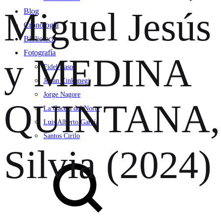
Miguel Jesús
Blog
Cronología
Biblioteca
Fotografía
y MEDINA
Fidel Raso
Jonan Zinkunegi
Jorge Nagore
QUINTANA,
La Gaceta del Norte
Luis Alberto García
Santos Cirilo
Silvia (2024)
Search