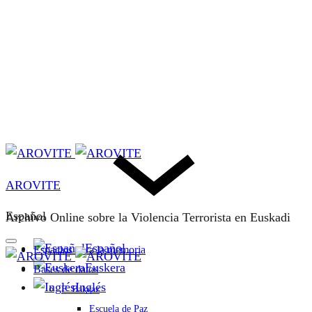
AROVITE
Español
Archivo Online sobre la Violencia Terrorista en Euskadi
Español
Espacios para la memoria
Euskera
Bases de datos
Inglés
F. Bakeaz
Escuela de Paz