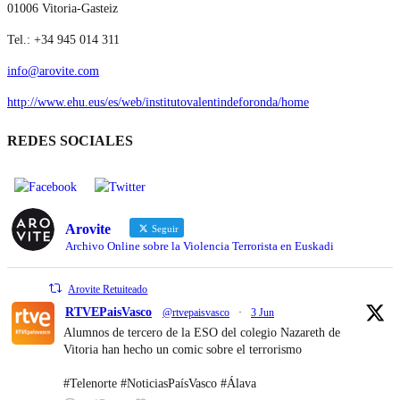
01006 Vitoria-Gasteiz
Tel.: +34 945 014 311
info@arovite.com
http://www.ehu.eus/es/web/institutovalentindeforonda/home
REDES SOCIALES
Arovite
Seguir
Archivo Online sobre la Violencia Terrorista en Euskadi
Arovite Retuiteado
RTVEPaisVasco
@rtvepaisvasco
·
3 Jun
Alumnos de tercero de la ESO del colegio Nazareth de
Vitoria han hecho un comic sobre el terrorismo
#Telenorte #NoticiasPaísVasco #Álava