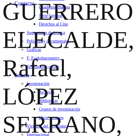
GUERRERO
Contacto
Cuadernos Bakeaz
Serie General
Derechos al Cine
ELECALDE,
Sugerencias de lectura
Películas y documentales
Gráficas
Rafael,
F. Euskobarometro
Testimonios online
Enlaces
Investigación
LÓPEZ
Archivos
Bibliotecas
Grupos de investigación
SERRANO,
Otros recursos
Víctimas del terrorismo
Internacional