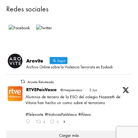
Redes sociales
Arovite
Seguir
Archivo Online sobre la Violencia Terrorista en Euskadi
Arovite Retuiteado
RTVEPaisVasco
@rtvepaisvasco
·
3 Jun
Alumnos de tercero de la ESO del colegio Nazareth de
Vitoria han hecho un comic sobre el terrorismo
#Telenorte #NoticiasPaísVasco #Álava
4
6
X
Cargar más