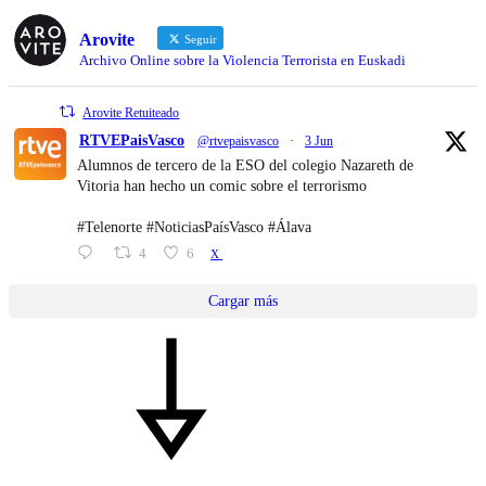
Arovite
Seguir
Archivo Online sobre la Violencia Terrorista en Euskadi
Arovite Retuiteado
RTVEPaisVasco
@rtvepaisvasco
·
3 Jun
Alumnos de tercero de la ESO del colegio Nazareth de
Vitoria han hecho un comic sobre el terrorismo
#Telenorte #NoticiasPaísVasco #Álava
4
6
X
Cargar más