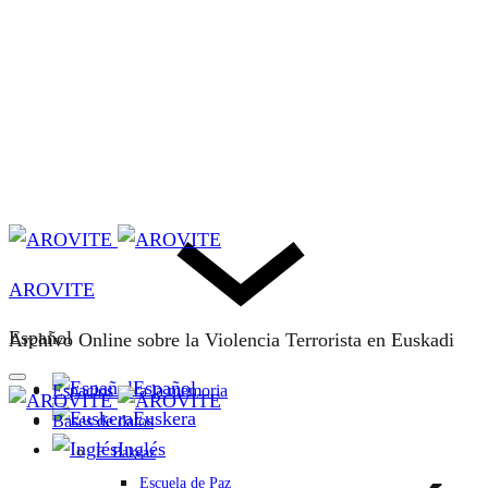
AROVITE
Español
Archivo Online sobre la Violencia Terrorista en Euskadi
Español
Espacios para la memoria
Euskera
Bases de datos
Inglés
F. Bakeaz
Escuela de Paz