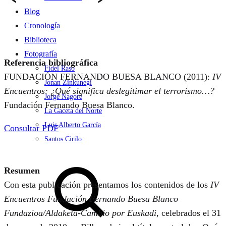
Blog
Cronología
Biblioteca
Fotografía
Referencia bibliográfica
Fidel Raso
FUNDACIÓN FERNANDO BUESA BLANCO (2011):
IV
Jonan Zinkunegi
Encuentros: ¿Qué significa deslegitimar el terrorismo…?
Jorge Nagore
Fundación Fernando Buesa Blanco.
La Gaceta del Norte
Luis Alberto García
Consultar PDF
Santos Cirilo
Search
Resumen
Con esta publicación presentamos los contenidos de los
IV
Encuentros Fundación Fernando Buesa Blanco
Fundazioa/Aldaketa-Cambio por Euskadi
, celebrados el 31