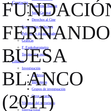
FUNDACIÓ
Contacto
Cuadernos Bakeaz
Serie General
Derechos al Cine
FERNANDO
Sugerencias de lectura
Películas y documentales
Gráficas
BUESA
F. Euskobarometro
Testimonios online
Enlaces
Investigación
BLANCO
Archivos
Bibliotecas
Grupos de investigación
(2011)
Otros recursos
Víctimas del terrorismo
Internacional