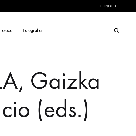
CONTACTO
Search
lioteca
Fotografía
A, Gaizka
io (eds.)