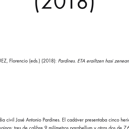
(2018)
 Florencio (eds.) (2018):
Pardines. ETA erailtzen hasi zenean
a civil José Antonio Pardines. El cadáver presentaba cinco heri
ainas: tres de calibre 9 milímetros parabellum y otras dos de 7,