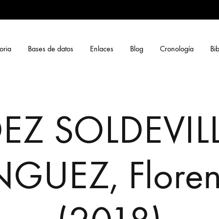
oria
Bases de datos
Enlaces
Blog
Cronología
Bib
Z SOLDEVILL
UEZ, Florenc