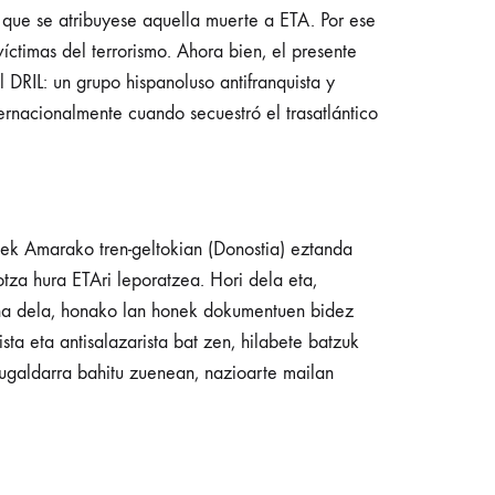
l que se atribuyese aquella muerte a ETA. Por ese
ctimas del terrorismo. Ahora bien, el presente
DRIL: un grupo hispanoluso antifranquista y
ernacionalmente cuando secuestró el trasatlántico
ek Amarako tren-geltokian (Donostia) eztanda
tza hura ETAri leporatzea. Hori dela eta,
ena dela, honako lan honek dokumentuen bidez
sta eta antisalazarista bat zen, hilabete batzuk
tugaldarra bahitu zuenean, nazioarte mailan