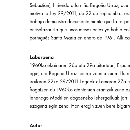
Sebastián), hiriendo a la niña Begoña Urroz, que 
motivo la Ley 29/2011, de 22 de septiembre, esta
trabajo demuestra documentalmente que la respons
antisalazarista que unos meses antes ya había co
portugués Santa María en enero de 1961. Allí ca
Laburpena
1960ko ekainaren 26a eta 29a bitartean, Espaini
egin, eta Begoña Urroz haurra zauritu zuen. Hurre
irailaren 22ko 29/2011 Legeak ekainaren 27a ez
frogatzen du 1960ko atentatuen erantzukizuna ez da
lehenago Madrilen dagoeneko lehergailuak jarri z
ezaguna egin zena. Han eragin zuen bere bigarr
Autor