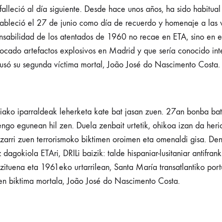
falleció al día siguiente. Desde hace unos años, ha sido habitua
bleció el 27 de junio como día de recuerdo y homenaje a las ví
abilidad de los atentados de 1960 no recae en ETA, sino en el 
locado artefactos explosivos en Madrid y que sería conocido int
usó su segunda víctima mortal, João José do Nascimento Costa.
ako iparraldeak leherketa kate bat jasan zuen. 27an bonba bat
ngo egunean hil zen. Duela zenbait urtetik, ohikoa izan da herio
arri zuen terrorismoko biktimen oroimen eta omenaldi gisa. D
gokiola ETAri, DRILi baizik: talde hispaniar-lusitaniar antifranki
ituena eta 1961eko urtarrilean, Santa María transatlantiko por
en biktima mortala, João José do Nascimento Costa.