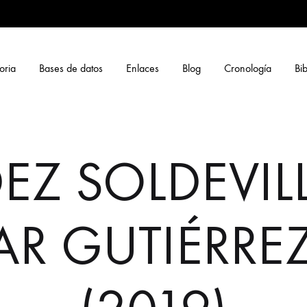
oria
Bases de datos
Enlaces
Blog
Cronología
Bib
Z SOLDEVILL
AR GUTIÉRREZ