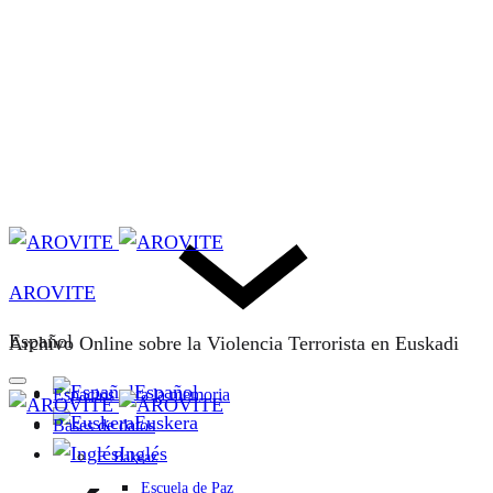
AROVITE
Español
Archivo Online sobre la Violencia Terrorista en Euskadi
Español
Espacios para la memoria
Euskera
Bases de datos
Inglés
F. Bakeaz
Escuela de Paz