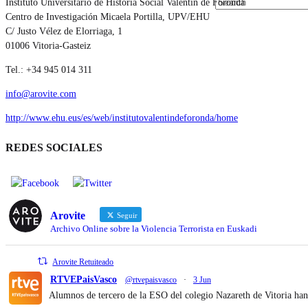
Instituto Universitario de Historia Social Valentín de Foronda
Centro de Investigación Micaela Portilla, UPV/EHU
C/ Justo Vélez de Elorriaga, 1
01006 Vitoria-Gasteiz
Tel.: +34 945 014 311
info@arovite.com
http://www.ehu.eus/es/web/institutovalentindeforonda/home
REDES SOCIALES
Arovite
Seguir
Archivo Online sobre la Violencia Terrorista en Euskadi
Arovite Retuiteado
RTVEPaisVasco
@rtvepaisvasco
·
3 Jun
Alumnos de tercero de la ESO del colegio Nazareth de Vitoria han