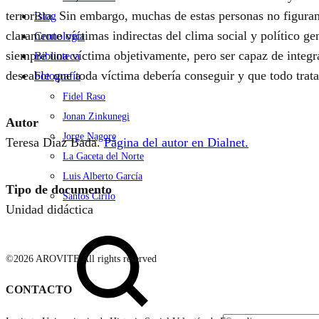
terrorista. Sin embargo, muchas de estas personas no figuran
Blog
claramente víctimas indirectas del clima social y político g
Cronología
siempre una víctima objetivamente, pero ser capaz de integr
Biblioteca
deseable que toda víctima debería conseguir y que todo trat
Fotografía
Fidel Raso
Jonan Zinkunegi
Autor
Jorge Nagore
Teresa Díaz Bada.
Página del autor en Dialnet.
La Gaceta del Norte
Luis Alberto García
Tipo de documento
Santos Cirilo
Unidad didáctica
Search
©2026 AROVITE All rights reserved
CONTACTO