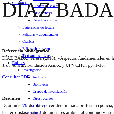
DÍAZ BADA, 
Contacto
Cuadernos Bakeaz
Serie General
Derechos al Cine
Sugerencias de lectura
Películas y documentales
Gráficas
F. Euskobarometro
Referencia bibliográfica
Testimonios online
DÍAZ BADA, Teresa (2010): «Aspectos fundamentales en la as
Enlaces
Traumáticas
, Fundación Asmoz y UPV/EHU, pp. 1-18.
Investigación
Consultar PDF
Archivos
Bibliotecas
Grupos de investigación
Resumen
Otros recursos
Estar amenazado por ejercer determinada profesión (policía, 
Víctimas del terrorismo
los terroristas, ha creado un estrés ambiental continuo y es
Internacional