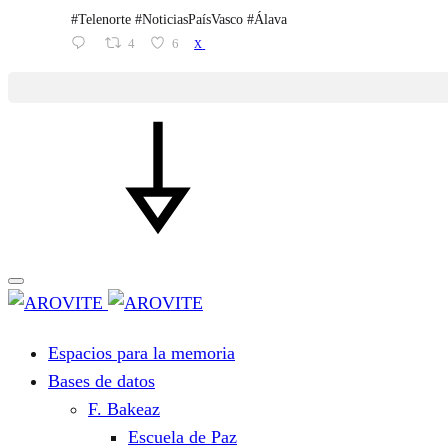
#Telenorte #NoticiasPaísVasco #Álava
4
6
X
Espacios para la memoria
Bases de datos
F. Bakeaz
Escuela de Paz