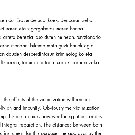
kitzen du. Erakunde publikoek, denboran zehar
nzturaren eta zigorgabetasunaren kontra
 arreta berezia jaso duten heinean, funtzionario
iaren izenean, biktima mota guzti hauek egia
ean dauden desberdintasun kriminologiko eta
tzarrean, tortura eta tratu txarrak prebenitzeko
the effects of the victimization will remain
blivion and impunity. Obviously the victimization
ng. Justice requires however facing other serious
nd integral reparation. The distances between both
 instrument for this purpose: the approval by the