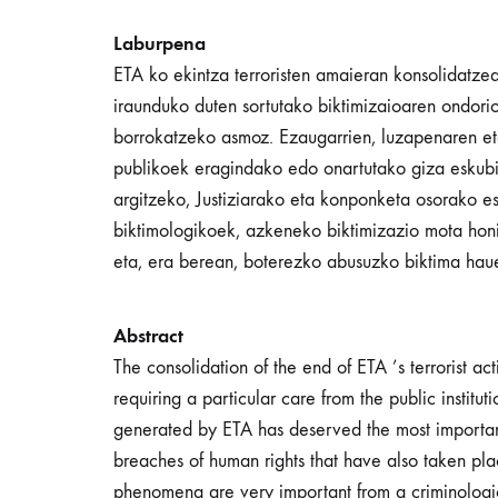
Laburpena
ETA ko ekintza terroristen amaieran konsolidatzea
iraunduko duten sortutako biktimizaioaren ondori
borrokatzeko asmoz. Ezaugarrien, luzapenaren eta 
publikoek eragindako edo onartutako giza eskubid
argitzeko, Justiziarako eta konponketa osorako 
biktimologikoek, azkeneko biktimizazio mota honi 
eta, era berean, boterezko abusuzko biktima hau
Abstract
The consolidation of the end of ETA ’s terrorist ac
requiring a particular care from the public institu
generated by ETA has deserved the most important 
breaches of human rights that have also taken plac
phenomena are very important from a criminological