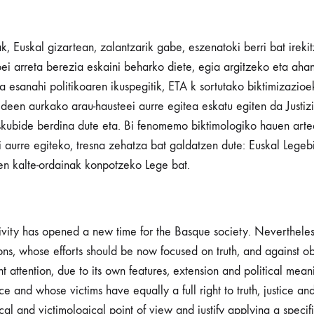
k, Euskal gizartean, zalantzarik gabe, eszenatoki berri bat ire
oei arreta berezia eskaini beharko diete, egia argitzeko eta aha
esanahi politikoaren ikuspegitik, ETA k sortutako biktimizazioek
een aurkako arau-hausteei aurre egitea eskatu egiten da Justiz
eskubide berdina dute eta. Bi fenomemo biktimologiko hauen art
aurre egiteko, tresna zehatza bat galdatzen dute: Euskal Legebil
en kalte-ordainak konpotzeko Lege bat.
tivity has opened a new time for the Basque society. Nevertheless 
tions, whose efforts should be now focused on truth, and against o
attention, due to its own features, extension and political meani
e and whose victims have equally a full right to truth, justice a
 and victimological point of view and justify applying a specific