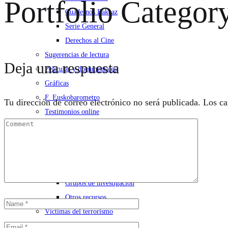
Portfolio Categor
Cuadernos Bakeaz
Serie General
Derechos al Cine
Sugerencias de lectura
Deja una respuesta
Películas y documentales
Gráficas
F. Euskobarometro
Tu dirección de correo electrónico no será publicada.
Los ca
Testimonios online
Enlaces
Investigación
Archivos
Bibliotecas
Grupos de investigación
Otros recursos
Víctimas del terrorismo
Internacional