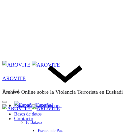
AROVITE
Español
Archivo Online sobre la Violencia Terrorista en Euskadi
Español
Espacios para la memoria
Bases de datos
Contacto
F. Bakeaz
Escuela de Paz