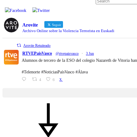
Arovite
Seguir
Archivo Online sobre la Violencia Terrorista en Euskadi
Arovite Retuiteado
RTVEPaisVasco
@rtvepaisvasco
·
3 Jun
Alumnos de tercero de la ESO del colegio Nazareth de Vitoria han
#Telenorte #NoticiasPaísVasco #Álava
4
6
X