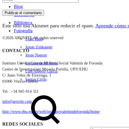
Blog
Cronología
Biblioteca
Este sitio usa Akismet para reducir el spam.
Aprende cómo se
Fotografía
©2026 AROVITE All rights reserved
Fidel Raso
Jonan Zinkunegi
CONTACTO
Jorge Nagore
Instituto Universitario de Historia Social Valentín de Foronda
La Gaceta del Norte
Centro de Investigación Micaela Portilla, UPV/EHU
Luis Alberto García
C/ Justo Vélez de Elorriaga, 1
Santos Cirilo
01006 Vitoria-Gasteiz
Search
Tel.: +34 945 014 311
info@arovite.com
http://www.ehu.eus/es/web/institutovalentindeforonda/home
REDES SOCIALES