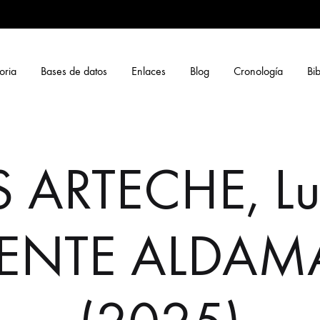
oria
Bases de datos
Enlaces
Blog
Cronología
Bib
 ARTECHE, Lu
ENTE ALDAMA