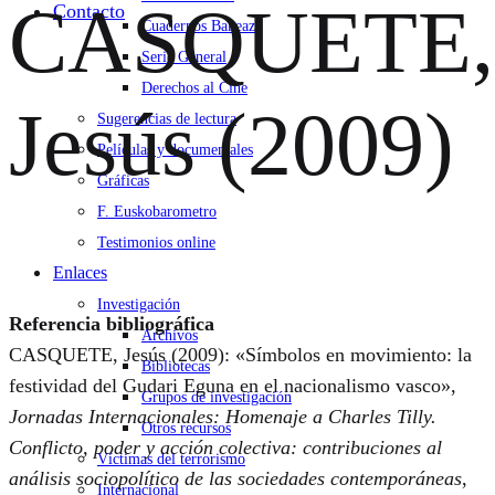
CASQUETE,
Contacto
Cuadernos Bakeaz
Serie General
Derechos al Cine
Jesús (2009)
Sugerencias de lectura
Películas y documentales
Gráficas
F. Euskobarometro
Testimonios online
Enlaces
Investigación
Referencia bibliográfica
Archivos
CASQUETE, Jesús (2009): «Símbolos en movimiento: la
Bibliotecas
festividad del Gudari Eguna en el nacionalismo vasco»,
Grupos de investigación
Jornadas Internacionales: Homenaje a Charles Tilly.
Otros recursos
Conflicto, poder y acción colectiva: contribuciones al
Víctimas del terrorismo
análisis sociopolítico de las sociedades contemporáneas
,
Internacional