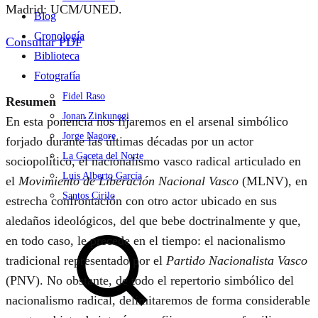
Madrid: UCM/UNED.
Blog
Cronología
Consultar PDF
Biblioteca
Fotografía
Fidel Raso
Resumen
Jonan Zinkunegi
En esta ponencia nos fijaremos en el arsenal simbólico
Jorge Nagore
forjado durante las últimas décadas por un actor
La Gaceta del Norte
sociopolítico, el nacionalismo vasco radical articulado en
Luis Alberto García
el
Movimiento de Liberación Nacional Vasco
(MLNV), en
Santos Cirilo
estrecha confrontación con otro actor ubicado en sus
aledaños ideológicos, del que bebe doctrinalmente y que,
Search
en todo caso, le precede en el tiempo: el nacionalismo
tradicional representado por el
Partido Nacionalista Vasco
(PNV). No obstante, de todo el repertorio simbólico del
nacionalismo radical, delimitaremos de forma considerable