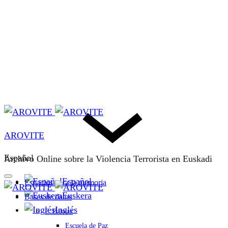
AROVITE
Español
Archivo Online sobre la Violencia Terrorista en Euskadi
Español
Espacios para la memoria
Euskera
Bases de datos
Inglés
F. Bakeaz
Escuela de Paz