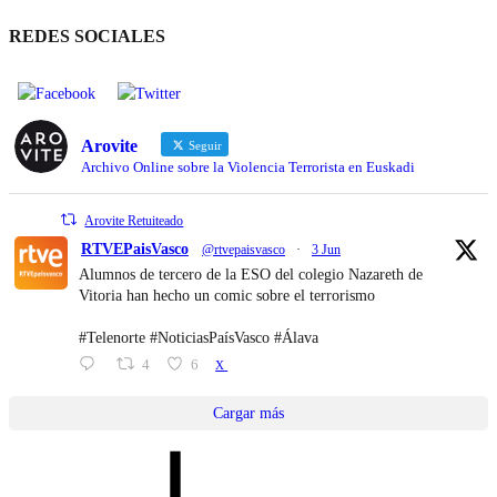
REDES SOCIALES
Arovite
Seguir
Archivo Online sobre la Violencia Terrorista en Euskadi
Arovite Retuiteado
RTVEPaisVasco
@rtvepaisvasco
·
3 Jun
Alumnos de tercero de la ESO del colegio Nazareth de
Vitoria han hecho un comic sobre el terrorismo
#Telenorte #NoticiasPaísVasco #Álava
4
6
X
Cargar más