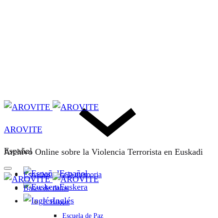
AROVITE
Español
Archivo Online sobre la Violencia Terrorista en Euskadi
Español
Espacios para la memoria
Euskera
Bases de datos
Inglés
F. Bakeaz
Escuela de Paz