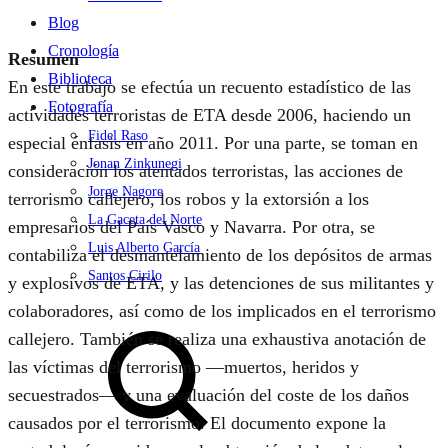
Blog
Cronología
Resumen
Biblioteca
En este trabajo se efectúa un recuento estadístico de las
Fotografía
actividades terroristas de ETA desde 2006, haciendo un
Fidel Raso
especial énfasis en año 2011. Por una parte, se toman en
Jonan Zinkunegi
consideración los atentados terroristas, las acciones de
Jorge Nagore
terrorismo callejero, los robos y la extorsión a los
La Gaceta del Norte
empresarios del País Vasco y Navarra. Por otra, se
Luis Alberto García
contabiliza el desmantelamiento de los depósitos de armas
Santos Cirilo
y explosivos de ETA, y las detenciones de sus militantes y
colaboradores, así como de los implicados en el terrorismo
Search
callejero. También se realiza una exhaustiva anotación de
las víctimas del terrorismo —muertos, heridos y
secuestrados— y una evaluación del coste de los daños
causados por el terrorismo. El documento expone la