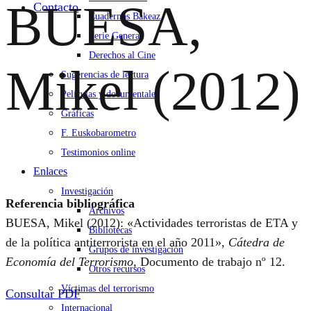
BUESA,
Contacto
Cuadernos Bakeaz
Serie General
Derechos al Cine
Mikel (2012)
Sugerencias de lectura
Películas y documentales
Gráficas
F. Euskobarometro
Testimonios online
Enlaces
Investigación
Referencia bibliográfica
Archivos
BUESA, Mikel (2012): «Actividades terroristas de ETA y
Bibliotecas
de la política antiterrorista en el año 2011»,
Cátedra de
Grupos de investigación
Economía del Terrorismo
, Documento de trabajo nº 12.
Otros recursos
Víctimas del terrorismo
Consultar PDF
Internacional