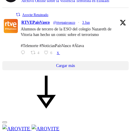
Archivo Online sobre la Violencia Terrorista en Euskadi
Arovite Retuiteado
RTVEPaisVasco
@rtvepaisvasco
·
3 Jun
Alumnos de tercero de la ESO del colegio Nazareth de
Vitoria han hecho un comic sobre el terrorismo
#Telenorte #NoticiasPaísVasco #Álava
4
6
X
Cargar más