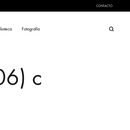
CONTACTO
Search
lioteca
Fotografía
06) c