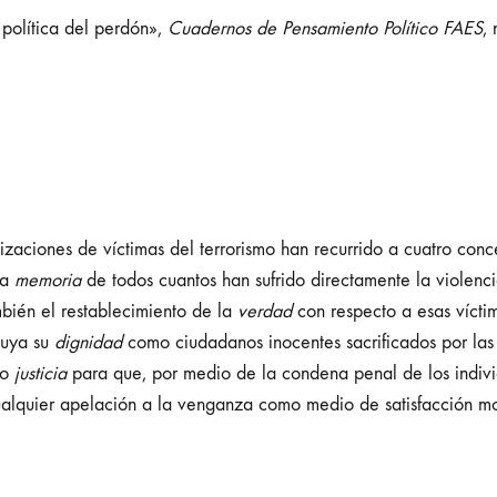
política del perdón»,
Cuadernos de Pensamiento Político FAES
,
anizaciones de víctimas del terrorismo han recurrido a cuatro conc
la
memoria
de todos cuantos han sufrido directamente la violenci
mbién el restablecimiento de la
verdad
con respecto a esas vícti
tuya su
dignidad
como ciudadanos inocentes sacrificados por las o
do
justicia
para que, por medio de la condena penal de los individu
ualquier apelación a la venganza como medio de satisfacción mo