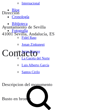
Internacional
Blog
Dirección
Cronología
Biblioteca
Ayuntamiento de Sevilla
Fotografía
41001 Sevilla, Andalucía, ES
Fidel Raso
Jonan Zinkunegi
Contacto
Jorge Nagore
La Gaceta del Norte
Luis Alberto García
Santos Cirilo
Search
Descripcion del monumento
Busto en bronce