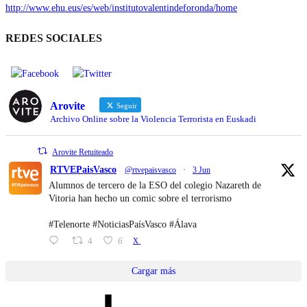
http://www.ehu.eus/es/web/institutovalentindeforonda/home
REDES SOCIALES
Arovite
Seguir
Archivo Online sobre la Violencia Terrorista en Euskadi
Arovite Retuiteado
RTVEPaisVasco
@rtvepaisvasco
·
3 Jun
Alumnos de tercero de la ESO del colegio Nazareth de
Vitoria han hecho un comic sobre el terrorismo
#Telenorte #NoticiasPaísVasco #Álava
4
6
X
Cargar más