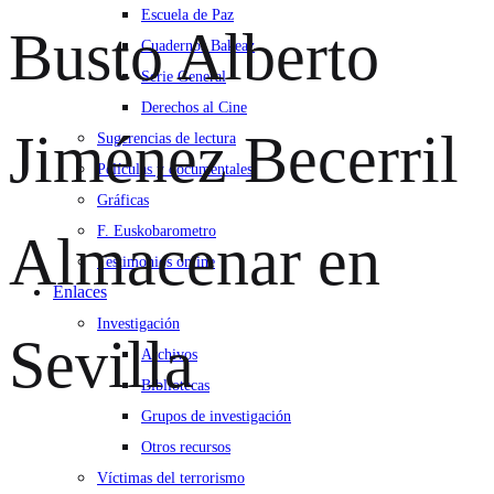
Escuela de Paz
Busto Alberto
Cuadernos Bakeaz
Serie General
Derechos al Cine
Jiménez Becerril
Sugerencias de lectura
Películas y documentales
Gráficas
F. Euskobarometro
Almacenar en
Testimonios online
Enlaces
Investigación
Sevilla
Archivos
Bibliotecas
Grupos de investigación
Otros recursos
Víctimas del terrorismo