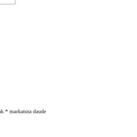
ak
*
markatuta daude