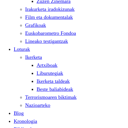
Zuzen Zinemara
Irakurketa iradokizunak
Film eta dokumentalak
Grafikoak
Euskobarometro Fondoa
Lineako testigantzak
Loturak
Ikerketa
Artxiboak
Liburutegiak
Ikerketa taldeak
Beste baliabideak
Terrorismoaren biktimak
Nazioarteko
Blog
Kronologia