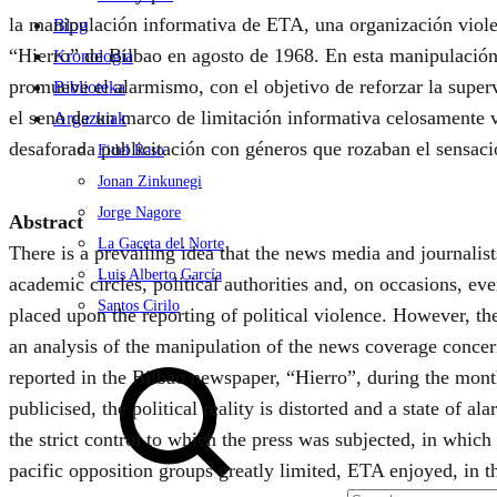
la manipulación informativa de ETA, una organización violen
Blog
“Hierro” de Bilbao en agosto de 1968. En esta manipulación s
Kronologia
promueve el alarmismo, con el objetivo de reforzar la superv
Biblioteka
el seno de un marco de limitación informativa celosamente 
Argazkiak
desaforada publicitación con géneros que rozaban el sensac
Fidel Raso
Jonan Zinkunegi
Jorge Nagore
Abstract
La Gaceta del Norte
There is a prevailing idea that the news media and journalist
Luis Alberto García
academic circles, political authorities and, on occasions, ev
Santos Cirilo
placed upon the reporting of political violence. However, the r
an analysis of the manipulation of the news coverage concern
Search
reported in the Bilbao newspaper, “Hierro”, during the month
publicised, the political reality is distorted and a state of a
the strict control to which the press was subjected, in whic
pacific opposition groups greatly limited, ETA enjoyed, in t