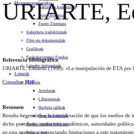
URIARTE, Ed
Harremanetarako
Bakeaz-en koadernoak
Serie Orokorra
Zuzen Zinemara
Irakurketa iradokizunak
Film eta dokumentalak
Grafikoak
Euskobarometro Fondoa
Referencia bibliográfica
Lineako testigantzak
URIARTE, Eduardo (1998): «La manipulación de ETA por l
Loturak
Consultar PDF
Ikerketa
Artxiboak
Liburutegiak
Resumen
Ikerketa taldeak
Resulta hegemónica la consideración de que los medios de inf
Beste baliabideak
dicho postulado, ambientes académicos, autoridades política
Terrorismoaren biktimak
en esta materia y potenciando limitaciones a este tratamient
Nazioarteko