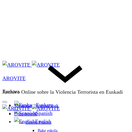
AROVITE
Euskara
Archivo Online sobre la Violencia Terrorista en Euskadi
Euskara
Memoriarako espazioak
Spanish
Datu-baseak
English
Bakeaz Fondoa
Bake eskola