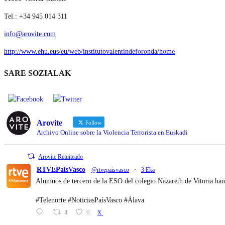
Tel.: +34 945 014 311
info@arovite.com
http://www.ehu.eus/eu/web/institutovalentindeforonda/home
SARE SOZIALAK
Arovite
Follow
Archivo Online sobre la Violencia Terrorista en Euskadi
Arovite Retuiteado
RTVEPaisVasco
@rtvepaisvasco
·
3 Eka
Alumnos de tercero de la ESO del colegio Nazareth de Vitoria han
#Telenorte #NoticiasPaísVasco #Álava
4
6
X