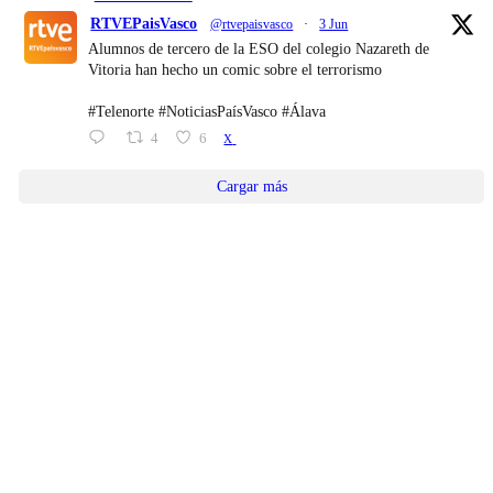
RTVEPaisVasco
@rtvepaisvasco
·
3 Jun
Alumnos de tercero de la ESO del colegio Nazareth de
Vitoria han hecho un comic sobre el terrorismo
#Telenorte #NoticiasPaísVasco #Álava
4
6
X
Cargar más