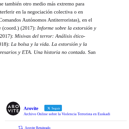
 fue también otro medio más extremo para
terferir en la negociación colectiva o en
s Comandos Autónomos Antiterroristas), en el
e (coord.) (2017):
Informe sobre la extorsión y
(2017):
Misivas del terror: Análisis ético-
2018):
La bolsa y la vida. La extorsión y la
resarios y ETA. Una historia no contada
. San
Arovite
Seguir
Archivo Online sobre la Violencia Terrorista en Euskadi
Arovite Retuiteado