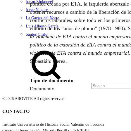
Jonan Zinkunegi
política creada por ETA, la izquierda abertzal
Jorge Nagore
obtener recursos a cambio de la liberación de lo
La Gaceta del Norte
conflictos laborales, sobre todo en los primer
Luis Alberto García
entorno de los “años de plomo” (1978-1980). So
Santos Cirilo
la violencia de ETA contra el mundo empresari
político de la extorsión de ETA contra el mund
Search
violencia de ETA contra el mundo empresarial
Sebastián: Nerea.
Tipo de documento
Documento
©2026 AROVITE All rights reserved
CONTACTO
Instituto Universitario de Historia Social Valentín de Foronda
Centro de Investigación Micaela Portilla, UPV/EHU