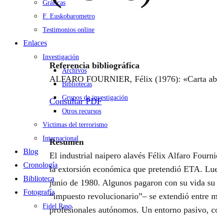
Gráficas
F. Euskobarometro
Testimonios online
Enlaces
Investigación
Referencia bibliográfica
Archivos
ALFARO FOURNIER, Félix (1976): «Carta abi
Bibliotecas
Grupos de investigación
Consultar PDF
Otros recursos
Víctimas del terrorismo
Internacional
Resumen
Blog
El industrial naipero alavés Félix Alfaro Four
Cronología
la extorsión económica que pretendió ETA. Lue
Biblioteca
junio de 1980. Algunos pagaron con su vida su
Fotografía
“impuesto revolucionario”– se extendió entre m
Fidel Raso
profesionales autónomos. Un entorno pasivo, co