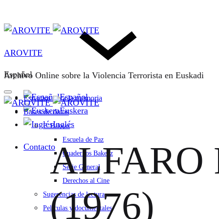
AROVITE
Español
Archivo Online sobre la Violencia Terrorista en Euskadi
Español
Espacios para la memoria
Euskera
Bases de datos
Inglés
F. Bakeaz
Escuela de Paz
ALFARO F
Contacto
Cuadernos Bakeaz
Serie General
Derechos al Cine
(1976)
Sugerencias de lectura
Películas y documentales