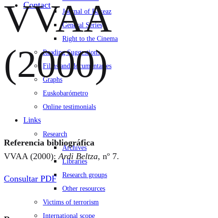
VVAA
Contact
Journal of Bakeaz
General Series
Right to the Cinema
(2000)
Reading Suggestions
Films and documentaries
Graphs
Euskobarómetro
Online testimonials
Links
Research
Referencia bibliográfica
Archives
VVAA (2000):
Ardi Beltza
, nº 7.
Libraries
Research groups
Consultar PDF
Other resources
Victims of terrorism
International scope