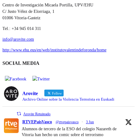
Centro de Investigación Micaela Portilla, UPV/EHU
C/ Justo Vélez de Elorriaga, 1
01006 Vitoria-Gasteiz
Tel.: +34 945 014 311
info@arovite.com
http://www.ehu.eus/en/web/institutovalentindeforonda/home
SOCIAL MEDIA
Arovite
Follow
Archivo Online sobre la Violencia Terrorista en Euskadi
Arovite Retuiteado
RTVEPaisVasco
@rtvepaisvasco
·
3 Jun
Alumnos de tercero de la ESO del colegio Nazareth de
Vitoria han hecho un comic sobre el terrorismo