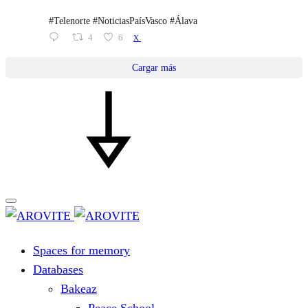
#Telenorte #NoticiasPaísVasco #Álava
4
6
X
Cargar más
Spaces for memory
Databases
Bakeaz