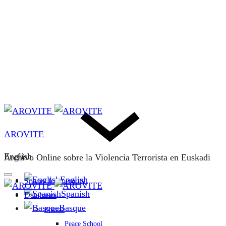
AROVITE
English
Archivo Online sobre la Violencia Terrorista en Euskadi
English
Spaces for memory
Spanish
Databases
Basque
Bakeaz
Peace School