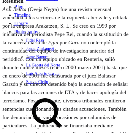
Resumen
Blog
Ardi Beltza
(Oveja Negra) fue una revista mensual
Timeline
vinculada a los sectores de la izquierda abertzale y editada
Library
por la empresa Arakatzen, S. L. Se creó en 1999 por
Photography
iniciativa del periodista Pepe Rei, cuando la sustitución de
Fidel Raso
la cabecera diaria de
Egin
por
Gara
no contempló la
Jonan Zinkunegi
continuidad del equipo de investigación anterior del
Jorge Nagore
periódico. Con un equipo ubicado en Rentería, salió
La Gaceta del Norte
durante quince meses (enero 2000-marzo 2001) hasta que
Luis Alberto García
en enero de 2001 fue clausurada por el juez Baltasar
Santos Cirilo
Garzón y su director detenido bajo la acusación de señalar
blancos para las acciones de ETA y de hacer apología del
Search
terrorismo. Posteriormente, diversos tribunales emitieron
sentencias cuestionando las citadas acusaciones. También
fue denunciada en varias ocasiones por calumnias de
particulares. La publicación se financiaba mediante