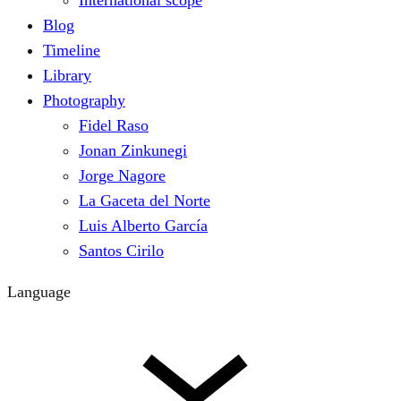
International scope
Blog
Timeline
Library
Photography
Fidel Raso
Jonan Zinkunegi
Jorge Nagore
La Gaceta del Norte
Luis Alberto García
Santos Cirilo
Language