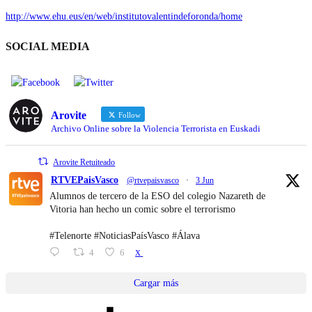
http://www.ehu.eus/en/web/institutovalentindeforonda/home
SOCIAL MEDIA
Arovite
Follow
Archivo Online sobre la Violencia Terrorista en Euskadi
Arovite Retuiteado
RTVEPaisVasco
@rtvepaisvasco
·
3 Jun
Alumnos de tercero de la ESO del colegio Nazareth de
Vitoria han hecho un comic sobre el terrorismo
#Telenorte #NoticiasPaísVasco #Álava
4
6
X
Cargar más