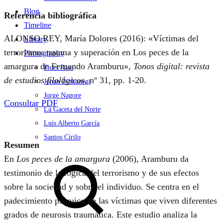
Blog
Referencia bibliográfica
Timeline
ALONSO REY, María Dolores (2016): «Víctimas del
Library
terrorismo: trauma y superación en Los peces de la
Photography
amargura de Fernando Aramburu»,
Tonos digital: revista
Fidel Raso
de estudios filológicos
, nº 31, pp. 1-20.
Jonan Zinkunegi
Jorge Nagore
Consultar PDF
La Gaceta del Norte
Luis Alberto García
Santos Cirilo
Resumen
Search
En
Los peces de la amargura
(2006), Aramburu da
testimonio de la lógica del terrorismo y de sus efectos
sobre la sociedad y sobre el individuo. Se centra en el
padecimiento psíquico de las víctimas que viven diferentes
grados de neurosis traumática. Este estudio analiza la